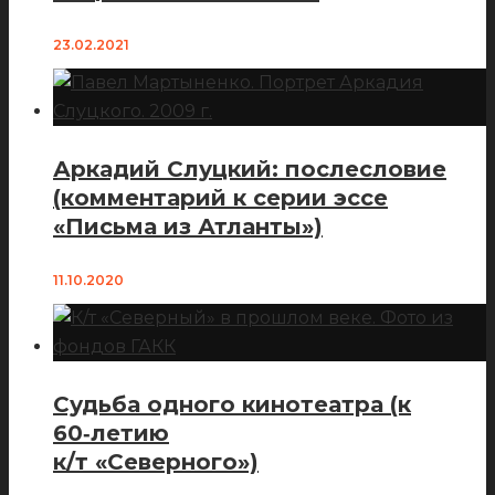
23.02.2021
Аркадий Слуцкий: послесловие
(комментарий к серии эссе
«Письма из Атланты»)
11.10.2020
Судьба одного кинотеатра (к
60‑летию
к/т «Северного»)