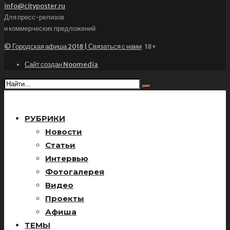
info@cityposter.ru
Для пресс-релизов
и коммерческих предложений
© Городская афиша 2018 | Связаться с нами
18+
Сайт создан Noomedia
РУБРИКИ
Новости
Статьи
Интервью
Фотогалерея
Видео
Проекты
Афиша
ТЕМЫ