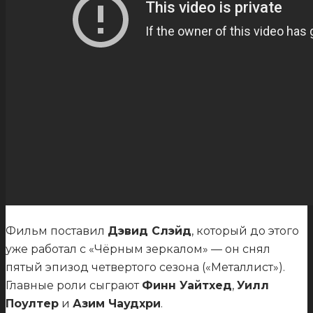
Фильм поставил
Дэвид Слэйд
, который до этого
уже работал с «Чёрным зеркалом» — он снял
пятый эпизод четвертого сезона («Металлист»).
Главные роли сыграют
Финн Уайтхед
,
Уилл
Поултер
и
Азим Чаудхри
.