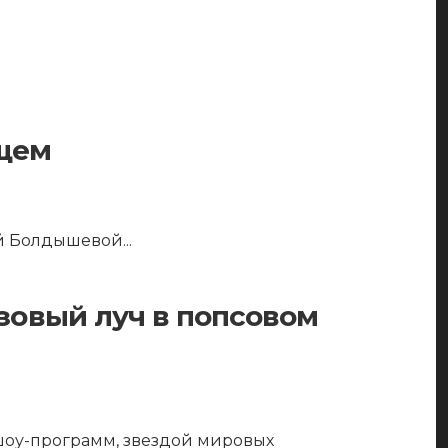
ящем
ой Болдышевой
...
зовый луч в попсовом
шоу-программ, звездой мировых