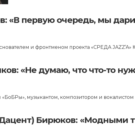
в: «В первую очередь, мы дар
снователем и фронтменом проекта «СРЕДА JAZZ’A»
ков: «Не думаю, что что-то ну
ы «БоБРы», музыкантом, композитором и вокалисто
(Дацент) Бирюков: «Модными 