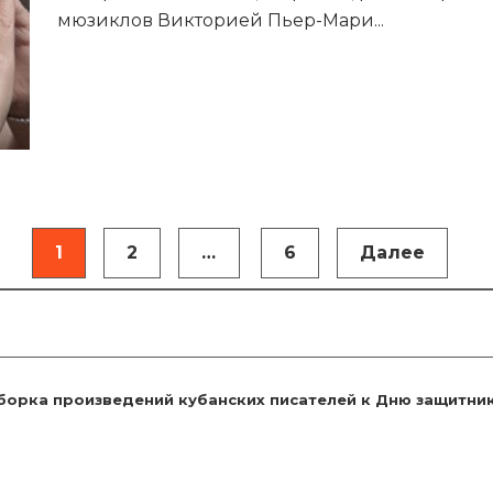
мюзиклов Викторией Пьер-Мари
...
1
2
…
6
Далее
борка произведений кубанских писателей к Дню защитни