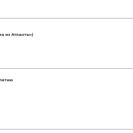
а из Атланты»)
‑летию