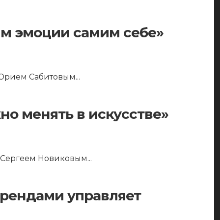
им эмоции самим себе»
 Юрием Сабитовым
...
жно менять в искусстве»
м Сергеем Новиковым
...
трендами управляет