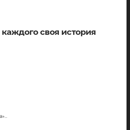
 каждого своя история
а»
...