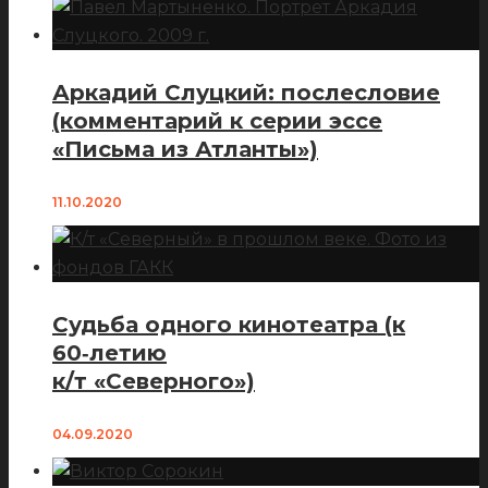
Аркадий Слуцкий: послесловие
(комментарий к серии эссе
«Письма из Атланты»)
11.10.2020
Судьба одного кинотеатра (к
60‑летию
к/т «Северного»)
04.09.2020