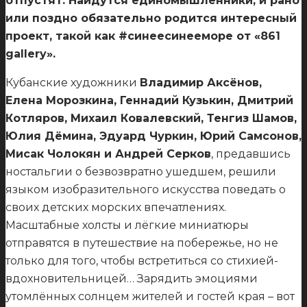
отпустят. Найдутся единомышленники, и рано
или поздно обязательно родится интересный
проект, такой как #синеесинееморе от «861
gallery».
Кубанские художники
Владимир Аксёнов,
Елена Морозкина, Геннадий Кузькин, Дмитрий
Котляров, Михаил Ковалевский, Тенгиз Шамов,
Юлия Дёмина, Эдуард Чуркин, Юрий Самсонов,
Мисак Чолокян и Андрей Серков
, предавшись
ностальгии о безвозвратно ушедшем, решили
языком изобразительного искусства поведать о
своих детских морских впечатлениях.
Масштабные холсты и лёгкие миниатюры
отправятся в путешествие на побережье, но не
только для того, чтобы встретиться со стихией-
вдохновительницей… Зарядить эмоциями
утомлённых солнцем жителей и гостей края – вот