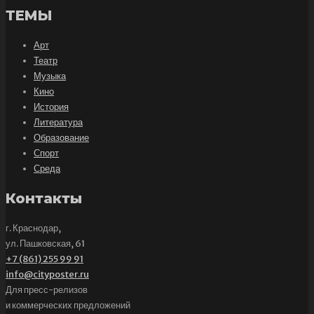
ТЕМЫ
Арт
Театр
Музыка
Кино
История
Литература
Образование
Спорт
Среда
Контакты
г. Краснодар,
ул. Пашковская, 61
+7 (861) 255 99 91
info@cityposter.ru
Для пресс-релизов
и коммерческих предложений