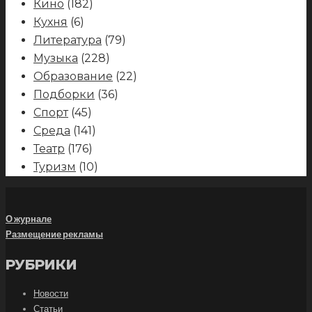
Кино
(182)
Кухня
(6)
Литература
(79)
Музыка
(228)
Образование
(22)
Подборки
(36)
Спорт
(45)
Среда
(141)
Театр
(176)
Туризм
(10)
О журнале
Размещение рекламы
РУБРИКИ
Новости
Статьи